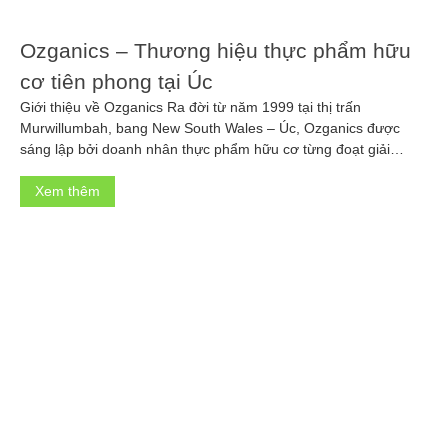
Ozganics – Thương hiệu thực phẩm hữu
cơ tiên phong tại Úc
Giới thiệu về Ozganics Ra đời từ năm 1999 tại thị trấn
Murwillumbah, bang New South Wales – Úc, Ozganics được
sáng lập bởi doanh nhân thực phẩm hữu cơ từng đoạt giải
thưởng Anni Brownjohn. Với khát vọng mang đến những bữa ăn
thuần khiết, an toàn và bền vững, Ozganics đã không ngừng
Xem thêm
[…]