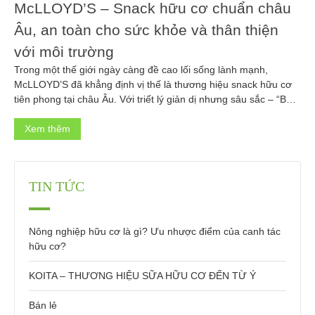
McLLOYD’S – Snack hữu cơ chuẩn châu
Âu, an toàn cho sức khỏe và thân thiện
với môi trường
Trong một thế giới ngày càng đề cao lối sống lành mạnh,
McLLOYD’S đã khẳng định vị thế là thương hiệu snack hữu cơ
tiên phong tại châu Âu. Với triết lý giản dị nhưng sâu sắc – “Bạn
là những gì bạn ăn” – McLLOYD’S cam kết mang đến những
sản phẩm ăn vặt […]
Xem thêm
TIN TỨC
Nông nghiệp hữu cơ là gì? Ưu nhược điểm của canh tác
hữu cơ?
KOITA – THƯƠNG HIỆU SỮA HỮU CƠ ĐẾN TỪ Ý
Bán lẻ