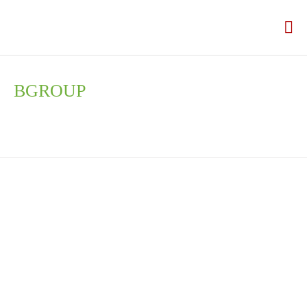
Trang chủ
BGROUP
Về chúng tôi
CHÚNG TÔI
ĐỘI NGŨ CỦA CHÚNG TÔI
Thương hiệu
Tin tức
CÁC ĐỐI TÁC
LIÊN HỆ