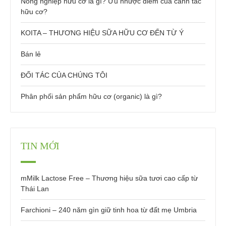
Nông nghiệp hữu cơ là gì? Ưu nhược điểm của canh tác
hữu cơ?
KOITA – THƯƠNG HIỆU SỮA HỮU CƠ ĐẾN TỪ Ý
Bán lẻ
ĐỐI TÁC CỦA CHÚNG TÔI
Phân phối sản phẩm hữu cơ (organic) là gì?
TIN MỚI
mMilk Lactose Free – Thương hiệu sữa tươi cao cấp từ
Thái Lan
Farchioni – 240 năm gìn giữ tinh hoa từ đất mẹ Umbria