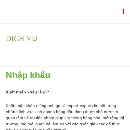
Trang chủ
DỊCH VỤ
Về chúng tôi
CHÚNG TÔI
ĐỘI NGŨ CỦA CHÚNG TÔI
Thương hiệu
Nhập khẩu
Tin tức
CÁC ĐỐI TÁC
Xuất nhập khẩu là gì?
LIÊN HỆ
Xuất nhập khẩu (tiếng anh gọi là import-export) là một trong
những lĩnh vực kinh doanh hàng đầu đang được nhà nước ta
quan tâm và ưu tiên nhằm giúp lưu thông hàng hóa, mở rộng thị
trường, tạo mối quan hệ làm ăn với các quốc gia khác để thúc