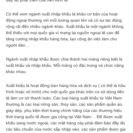
đẩy sự phát triển của nền kinh tế.
Có thể xem ngành xuất nhập khẩu là khâu cơ bản của hoạt
động ngoại thương với mối tương quan lớn và có sự tác động
rộng rãi đến nhiều ngành khác. Xuất khẩu là một ngành không
thể thiếu với mọi quốc gia vì mang lại nguồn ngoại tệ cao để
tăng cường nhập khẩu hàng hóa, tạo công ăn việc làm cho
người dân…
Ngành xuất nhập khẩu được chia thành hai mảng riêng biệt là
xuất khẩu và nhập khẩu. Mỗi mảng có đặc trưng và chức năng
khác nhau:
Xuất khẩu là hoạt động bán hàng hóa và dịch vụ ( có thể là hữu
hình hoặc vô hình) cho một quốc gia khác trên cơ sở dùng tiền
tệ làm cơ sở thanh toán. Các loại hàng xuất khẩu từ Việt Nam
thường là các loại nông sản, thủy sản, các sản phẩm quần áo,
giày dép, phụ kiện thời trang chính hãng của các thương hiệu
thời trang quốc tế được gia công tại Việt Nam… Để được xuất
khẩu sang nước ngoài, các mặt hàng này phải đảm bảo đầy đủ
các tiêu chuẩn của nước sắp nhập vào, các sản phẩm được gia