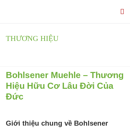
THƯƠNG HIỆU
Trang chủ
Về chúng tôi
CHÚNG TÔI
ĐỘI NGŨ CỦA CHÚNG TÔI
Bohlsener Muehle – Thương
Thương hiệu
Hiệu Hữu Cơ Lâu Đời Của
Tin tức
Đức
CÁC ĐỐI TÁC
LIÊN HỆ
Giới thiệu chung về Bohlsener