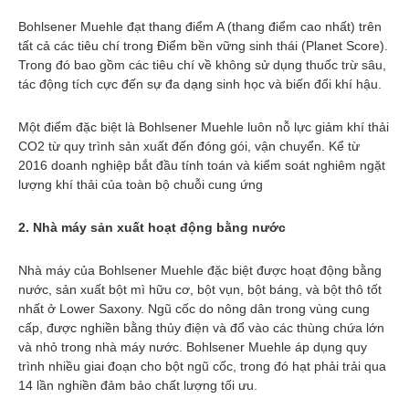
Bohlsener Muehle đạt thang điểm A (thang điểm cao nhất) trên
tất cả các tiêu chí trong Điểm bền vững sinh thái (Planet Score).
Trong đó bao gồm các tiêu chí về không sử dụng thuốc trừ sâu,
tác động tích cực đến sự đa dạng sinh học và biến đổi khí hậu.
Một điểm đặc biệt là Bohlsener Muehle luôn nỗ lực giảm khí thải
CO2 từ quy trình sản xuất đến đóng gói, vận chuyển. Kể từ
2016 doanh nghiệp bắt đầu tính toán và kiểm soát nghiêm ngặt
lượng khí thải của toàn bộ chuỗi cung ứng
2. Nhà máy sản xuất hoạt động bằng nước
Nhà máy của Bohlsener Muehle đặc biệt được hoạt động bằng
nước, sản xuất bột mì hữu cơ, bột vụn, bột báng, và bột thô tốt
nhất ở Lower Saxony. Ngũ cốc do nông dân trong vùng cung
cấp, được nghiền bằng thủy điện và đổ vào các thùng chứa lớn
và nhỏ trong nhà máy nước. Bohlsener Muehle áp dụng quy
trình nhiều giai đoạn cho bột ngũ cốc, trong đó hạt phải trải qua
14 lần nghiền đảm bảo chất lượng tối ưu.