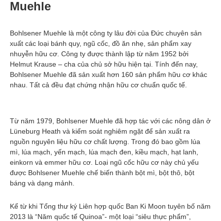
Muehle
Bohlsener Muehle là một công ty lâu đời của Đức chuyên sản
xuất các loại bánh quy, ngũ cốc, đồ ăn nhẹ, sản phẩm xay
nhuyễn hữu cơ. Công ty được thành lập từ năm 1952 bởi
Helmut Krause – cha của chủ sở hữu hiện tại. Tính đến nay,
Bohlsener Muehle đã sản xuất hơn 160 sản phẩm hữu cơ khác
nhau. Tất cả đều đạt chứng nhận hữu cơ chuẩn quốc tế.
Từ năm 1979, Bohlsener Muehle đã hợp tác với các nông dân ở
Lüneburg Heath và kiểm soát nghiêm ngặt để sản xuất ra
nguồn nguyên liệu hữu cơ chất lượng. Trong đó bao gồm lúa
mì, lúa mạch, yến mạch, lúa mạch đen, kiều mạch, hạt lanh,
einkorn và emmer hữu cơ. Loại ngũ cốc hữu cơ này chủ yếu
được Bohlsener Muehle chế biến thành bột mì, bột thô, bột
báng và dạng mảnh.
Kể từ khi Tổng thư ký Liên hợp quốc Ban Ki Moon tuyên bố năm
2013 là “Năm quốc tế Quinoa”- một loại “siêu thực phẩm”,